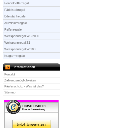
Pendelhefterregal
Fädelstabregal
Edelstahlregale
Aluminiumregale
Reifenregale
Weitspannregal WS 2000
Weitspannregal Z1
Weitspannregal W 100
Kragarmregale
Informationen
Kontakt
Zahlungsmöglichkeiten
Käuferschutz - Was ist das?
Sitemap