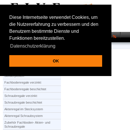
Diese Internetseite verwendet Cookies, um
die Nutzererfahrung zu verbessern und den
Benutzern bestimmte Dienste und
Startseite
Regalsysteme
Transportwagen
Sale %
Funktionen bereitzustellen.
Datenschutzerklärung
Startseite
Unsere Angebote
OK
Produktauswahl
Sonderposten
Fachbodenregale verzinkt
Fachbodenregale beschichtet
Schraubregale verzinkt
Schraubregale beschichtet
Aktenregal im Stecksystem
Aktenregal Schraubsystem
Zubehör Fachboden- Akten- und
Schraubregale