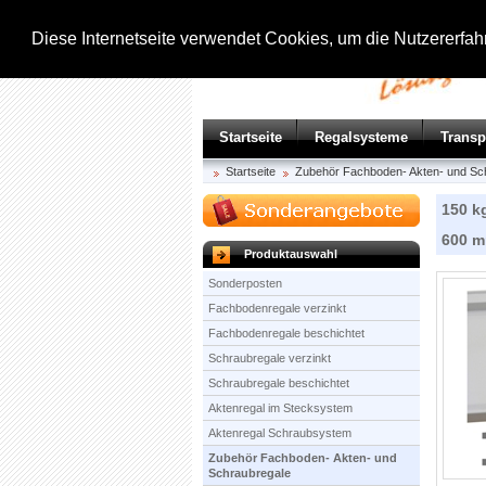
Diese Internetseite verwendet Cookies, um die Nutzererfa
Startseite
Regalsysteme
Trans
Startseite
Zubehör Fachboden- Akten- und Sc
150 k
600 
Produktauswahl
Sonderposten
Fachbodenregale verzinkt
Fachbodenregale beschichtet
Schraubregale verzinkt
Schraubregale beschichtet
Aktenregal im Stecksystem
Aktenregal Schraubsystem
Zubehör Fachboden- Akten- und
Schraubregale