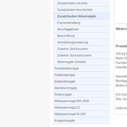
Zusatzboden verzinkt
Zusatzboden beschichtet
Zusatzboden Aktenregale
Fachunterteilung
Weiter
Anschlagleisten
Beschriftung
Verstärkungsunterzug
Produk
Zubehör Stecksystem
150 kg M
Zubehör Schraubsystem
Maße (H
Aktenregale Zubebör
Fachlast
Oberflä
Pendelhefterregal
Fädelstabregal
Auswahl
Benötig
Edelstahlregale
Böden eb
Aluminiumregale
Reifenregale
GS-Zeich
RAL-Gü
Weitspannregal WS 2000
Weitspannregal Z1
Lieferun
Weitspannregal W 100
Kragarmregale