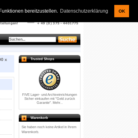
Kontakt |
Warenkorb |
Ihr Konto
|
Anmelden
unktionen bereitzustellen.
Datenschutzerklärung
OK
00 x
Trusted Shops
FIVE Lager- und Archiveinrichtungen
Sicher einkaufen mit
"Geld zurück
Garantie".
Mehr...
Warenkorb
Sie haben noch keine Artikel in Ihrem
Warenkorb.