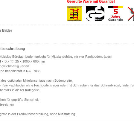
Geprüfte Ware mit Garantie!
e Bilder
tbeschreibung
ultiplus Bürofachboden gelocht für Mittelanschlag, mit vier Fachbodenträgern
 x B x T): 25 x 1000 x 600 mm
 gleichmäßig verteilt
che beschichtet in RAL 7035
 des optionalen Mittelanschlags nach Bodenbreite.
en Sie Fachböden ohne Fachbodenträger oder mit Schrauben für das Schraubregal, finden Si
enfalls in dieser Kategorie.
en für geprüfte Sicherheit
tezeichen
g wie in der Produktbeschreibung, ohne Ausstattung.