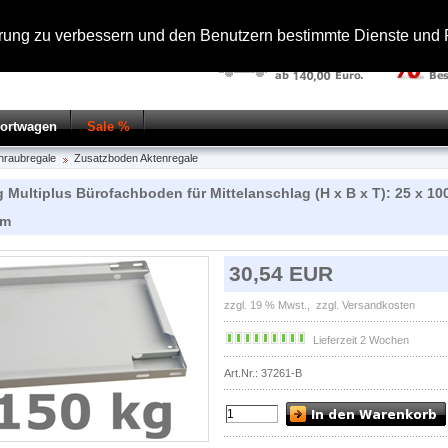
hrung zu verbessern und den Benutzern bestimmte Dienste und F
portwagen
Sale %
hraubregale
Zusatzboden Aktenregale
g Multiplus Bürofachboden für Mittelanschlag (H x B x T): 25 x 10
mm
30,54 EUR
zzgl. 19 % Mwst.,
zzgl. Versandkosten
Lieferzeit 2 Wochen
Art.Nr.: 37261-B