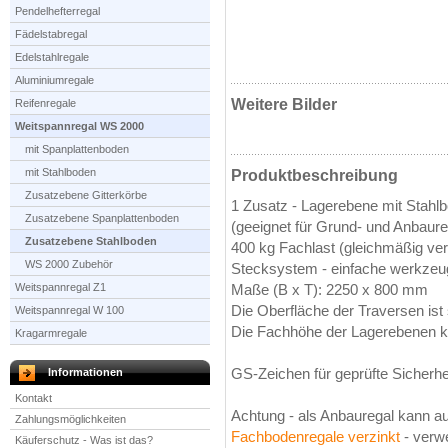
Pendelhefterregal
Fädelstabregal
Edelstahlregale
Aluminiumregale
Weitere Bilder
Reifenregale
Weitspannregal WS 2000
mit Spanplattenboden
mit Stahlboden
Produktbeschreibung
Zusatzebene Gitterkörbe
1 Zusatz - Lagerebene mit Stahl
Zusatzebene Spanplattenboden
(geeignet für Grund- und Anbaure
Zusatzebene Stahlboden
400 kg Fachlast (gleichmäßig vert
WS 2000 Zubehör
Stecksystem - einfache werkzeu
Weitspannregal Z1
Maße (B x T): 2250 x 800 mm
Die Oberfläche der Traversen ist
Weitspannregal W 100
Die Fachhöhe der Lagerebenen k
Kragarmregale
Informationen
GS-Zeichen für geprüfte Sicherhe
Kontakt
Achtung - als Anbauregal kann au
Zahlungsmöglichkeiten
Fachbodenregale verzinkt
- verw
Käuferschutz - Was ist das?