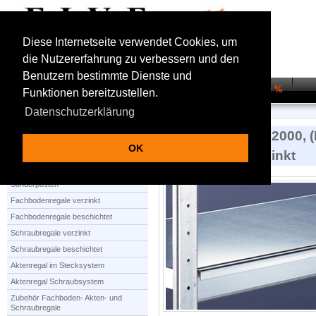
Diese Internetseite verwendet Cookies, um
die Nutzererfahrung zu verbessern und den
Benutzern bestimmte Dienste und
Startseite
Regalsysteme
Transportwagen
Sale %
Funktionen bereitzustellen.
Datenschutzerklärung
Startseite
Weitspannregal WS 2000
Zusatzebene Stahlboden
Zusatzebene WS2000, (
OK
Stahlböden, verzinkt
Produktauswahl
Sonderposten
Fachbodenregale verzinkt
Fachbodenregale beschichtet
Schraubregale verzinkt
Schraubregale beschichtet
Aktenregal im Stecksystem
Aktenregal Schraubsystem
Zubehör Fachboden- Akten- und
Schraubregale