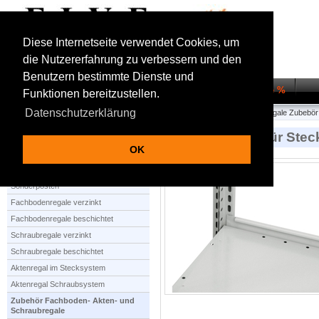
Diese Internetseite verwendet Cookies, um
die Nutzererfahrung zu verbessern und den
Benutzern bestimmte Dienste und
Startseite
Regalsysteme
Transportwagen
Sale %
Funktionen bereitzustellen.
Datenschutzerklärung
Startseite
Zubehör Fachboden- Akten- und Schraubregale
Aktenregale Zubebör
Anschlagleiste für Stec
OK
Produktauswahl
Sonderposten
Fachbodenregale verzinkt
Fachbodenregale beschichtet
Schraubregale verzinkt
Schraubregale beschichtet
Aktenregal im Stecksystem
Aktenregal Schraubsystem
Zubehör Fachboden- Akten- und
Schraubregale