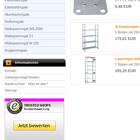
Fädelstabregal
(H x T): 290 x 
0,48 EUR
Edelstahlregale
Aluminiumregale
Reifenregale
Schraubregale
Weitspannregal WS 2000
5 Böden mit 250
Weitspannregal Z1
175,61 EUR
Weitspannregal W 100
Kragarmregale
Lagerregal (Hx
Informationen
7 Böden mit 250
Kontakt
295,35 EUR
Zahlungsmöglichkeiten
Käuferschutz - Was ist das?
Sitemap