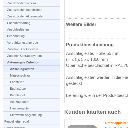
Zusatzboden verzinkt
Zusatzboden beschichtet
Zusatzboden Aktenregale
Fachunterteilung
Weitere Bilder
Anschlagleisten
Beschriftung
Verstärkungsunterzug
Produktbeschreibung
Zubehör Stecksystem
Anschlagleiste, Höhe 55 mm
Zubehör Schraubsystem
(H x L): 55 x 1000 mm
Aktenregale Zubebör
Oberfläche beschichtet in RAL 7
Anschlagleisten
Mittelanschlag
Anschlagleisten werden in die F
Fachteiler
gesteckt
Buchstütze
Lieferung wie in der Produktbesc
Buchbügel
Auszugboden
Hängeregister
Kunden kauften auch
Stirnwand-Abgrenzung
Pendelhefterregal
Unterlegplatte