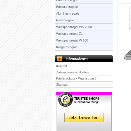
Fädelstabregal
Edelstahlregale
Aluminiumregale
Reifenregale
Weitspannregal WS 2000
Weitspannregal Z1
Weitspannregal W 100
Kragarmregale
Informationen
Kontakt
Zahlungsmöglichkeiten
Käuferschutz - Was ist das?
Sitemap