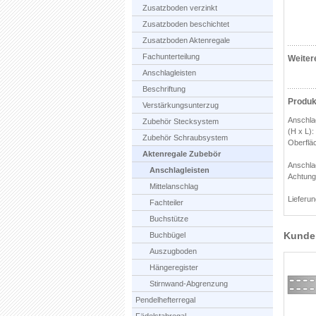
Zusatzboden verzinkt
Zusatzboden beschichtet
Zusatzboden Aktenregale
Fachunterteilung
Weiter
Anschlagleisten
Beschriftung
Produk
Verstärkungsunterzug
Anschla
Zubehör Stecksystem
(H x L)
Zubehör Schraubsystem
Oberflä
Aktenregale Zubebör
Anschla
Anschlagleisten
Achtung,
Mittelanschlag
Lieferun
Fachteiler
Buchstütze
Kunde
Buchbügel
Auszugboden
Hängeregister
Stirnwand-Abgrenzung
Pendelhefterregal