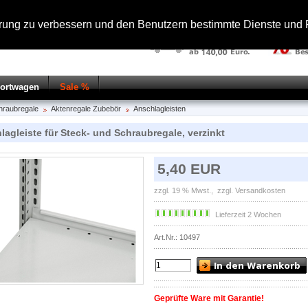
hrung zu verbessern und den Benutzern bestimmte Dienste und F
portwagen
Sale %
hraubregale
Aktenregale Zubebör
Anschlagleisten
lagleiste für Steck- und Schraubregale, verzinkt
5,40 EUR
zzgl. 19 % Mwst.,
zzgl. Versandkosten
Lieferzeit 2 Wochen
Art.Nr.: 10497
Geprüfte Ware mit Garantie!