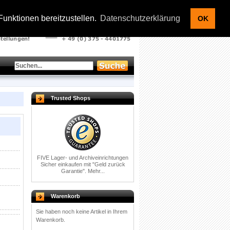
Kontakt |
Warenkorb |
Ihr Konto
|
Anmelden
unktionen bereitzustellen.
Datenschutzerklärung
OK
Trusted Shops
FIVE Lager- und Archiveinrichtungen
Sicher einkaufen mit
"Geld zurück
Garantie".
Mehr...
Warenkorb
Sie haben noch keine Artikel in Ihrem
Warenkorb.