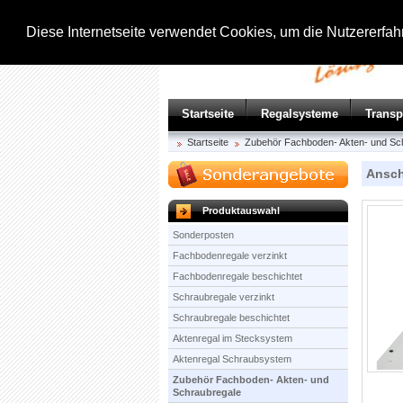
Diese Internetseite verwendet Cookies, um die Nutzererfa
Startseite
Regalsysteme
Trans
Startseite
Zubehör Fachboden- Akten- und Sc
Ansch
Produktauswahl
Sonderposten
Fachbodenregale verzinkt
Fachbodenregale beschichtet
Schraubregale verzinkt
Schraubregale beschichtet
Aktenregal im Stecksystem
Aktenregal Schraubsystem
Zubehör Fachboden- Akten- und
Schraubregale