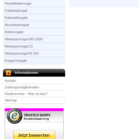
Pendelhefterregal
Fädelstabregal
Edelstahlregale
Aluminiumregale
Reifenregale
Weitspannregal WS 2000
Weitspannregal Z1
Weitspannregal W 100
Kragarmregale
Informationen
Kontakt
Zahlungsmöglichkeiten
Käuferschutz - Was ist das?
Sitemap