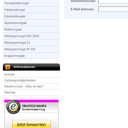
Sicherheitscode:
Pendelhefterregal
E-Mail-Adresse:
Fädelstabregal
Edelstahlregale
Aluminiumregale
Reifenregale
Weitspannregal WS 2000
Weitspannregal Z1
Weitspannregal W 100
Kragarmregale
Informationen
Kontakt
Zahlungsmöglichkeiten
Käuferschutz - Was ist das?
Sitemap