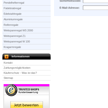
Sicherheitscode:
Pendelhefterregal
E-Mail-Adresse:
Fädelstabregal
Edelstahlregale
Aluminiumregale
Reifenregale
Weitspannregal WS 2000
Weitspannregal Z1
Weitspannregal W 100
Kragarmregale
Informationen
Kontakt
Zahlungsmöglichkeiten
Käuferschutz - Was ist das?
Sitemap