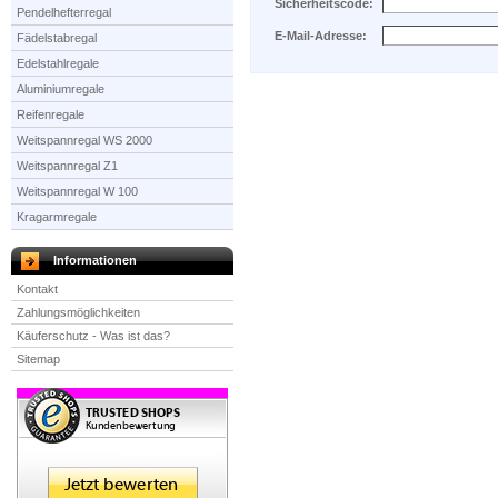
Sicherheitscode:
Pendelhefterregal
E-Mail-Adresse:
Fädelstabregal
Edelstahlregale
Aluminiumregale
Reifenregale
Weitspannregal WS 2000
Weitspannregal Z1
Weitspannregal W 100
Kragarmregale
Informationen
Kontakt
Zahlungsmöglichkeiten
Käuferschutz - Was ist das?
Sitemap