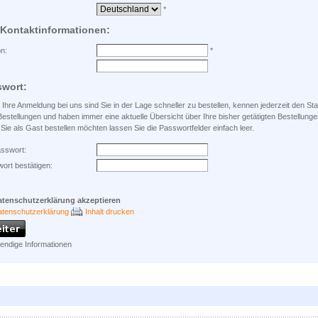
*
 Kontaktinformationen:
on:
*
swort:
Ihre Anmeldung bei uns sind Sie in der Lage schneller zu bestellen, kennen jederzeit den St
Bestellungen und haben immer eine aktuelle Übersicht über Ihre bisher getätigten Bestellunge
ie als Gast bestellen möchten lassen Sie die Passwortfelder einfach leer.
asswort:
ort bestätigen:
atenschutzerklärung akzeptieren
tenschutzerklärung
Inhalt drucken
wendige Informationen