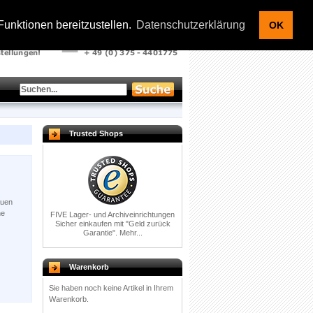
Kontakt |
Warenkorb |
Ihr Konto
|
Anmelden
unktionen bereitzustellen.
Datenschutzerklärung
OK
Trusted Shops
auen
ne
FIVE Lager- und Archiveinrichtungen
Sicher einkaufen mit
"Geld zurück
Garantie".
Mehr...
Warenkorb
Sie haben noch keine Artikel in Ihrem
Warenkorb.