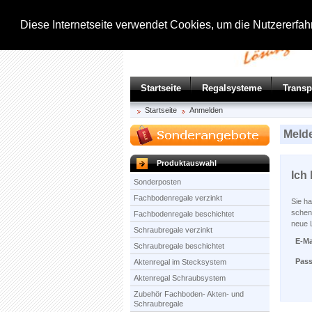
Diese Internetseite verwendet Cookies, um die Nutzererfa
Startseite
Regalsysteme
Trans
Startseite
Anmelden
Melde
Produktauswahl
Ich
Sonderposten
Fachbodenregale verzinkt
Sie ha
schenk
Fachbodenregale beschichtet
neue 
Schraubregale verzinkt
E-Ma
Schraubregale beschichtet
Pas
Aktenregal im Stecksystem
Aktenregal Schraubsystem
Zubehör Fachboden- Akten- und
Schraubregale