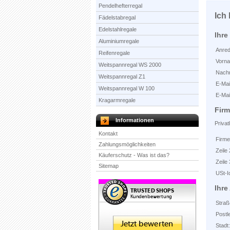
Pendelhefterregal
Ich
Fädelstabregal
Edelstahlregale
Ihre
Aluminiumregale
Anred
Reifenregale
Vorn
Weitspannregal WS 2000
Nach
Weitspannregal Z1
E-Mai
Weitspannregal W 100
E-Mai
Kragarmregale
Fir
Informationen
Privat
Kontakt
Firm
Zahlungsmöglichkeiten
Zeile 
Käuferschutz - Was ist das?
Zeile 
Sitemap
USt-I
Ihre
Straß
Postle
Stadt: