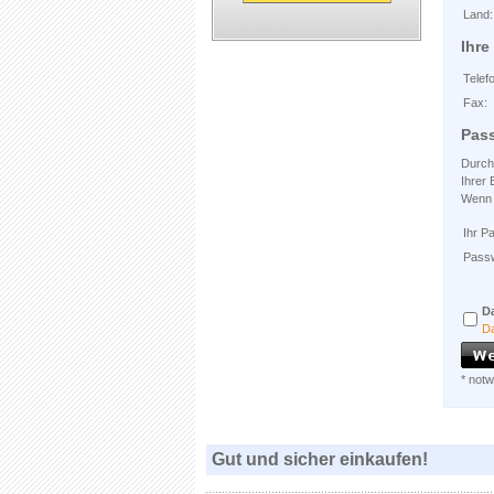
Land:
Ihre
Telef
Fax:
Pas
Durch 
Ihrer 
Wenn S
Ihr P
Passw
D
Da
* not
Gut und sicher einkaufen!