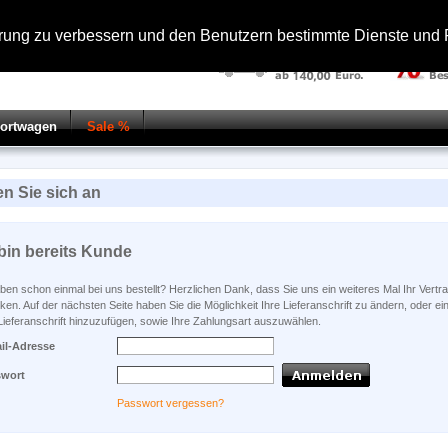
hrung zu verbessern und den Benutzern bestimmte Dienste und F
portwagen
Sale %
n Sie sich an
 bin bereits Kunde
ben schon einmal bei uns bestellt? Herzlichen Dank, dass Sie uns ein weiteres Mal Ihr Vertr
en. Auf der nächsten Seite haben Sie die Möglichkeit Ihre Lieferanschrift zu ändern, oder ei
Lieferanschrift hinzuzufügen, sowie Ihre Zahlungsart auszuwählen.
il-Adresse
swort
Passwort vergessen?