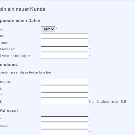
 bin ein neuer Kunde
 persönlichen Daten:
e:
*
ame:
*
name:
*
l-Adresse:
*
l-Adresse bestätigen:
*
mendaten:
käufer lassen diese Felder bitte frei.
enname:
2:
3:
d:
Nur für Länder in der EU!
 Adresse:
e:
*
itzahl:
*
*