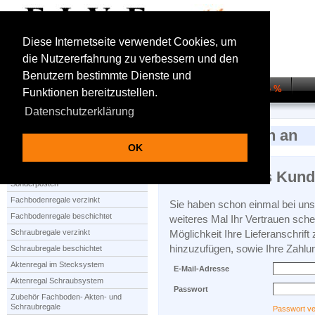
Diese Internetseite verwendet Cookies, um
die Nutzererfahrung zu verbessern und den
Benutzern bestimmte Dienste und
Startseite
Regalsysteme
Transportwagen
Sale %
Funktionen bereitzustellen.
Datenschutzerklärung
Startseite
Anmelden
Melden Sie sich an
OK
Produktauswahl
Ich bin bereits Kun
Sonderposten
Fachbodenregale verzinkt
Sie haben schon einmal bei uns 
Fachbodenregale beschichtet
weiteres Mal Ihr Vertrauen sche
Schraubregale verzinkt
Möglichkeit Ihre Lieferanschrift
hinzuzufügen, sowie Ihre Zahlu
Schraubregale beschichtet
Aktenregal im Stecksystem
E-Mail-Adresse
Aktenregal Schraubsystem
Passwort
Zubehör Fachboden- Akten- und
Schraubregale
Passwort v