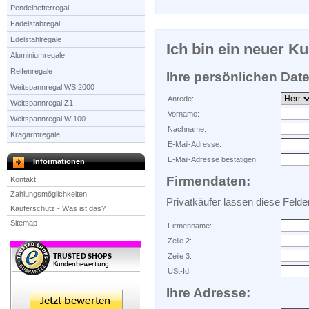
Pendelhefterregal
Fädelstabregal
Edelstahlregale
Ich bin ein neuer K
Aluminiumregale
Reifenregale
Ihre persönlichen Dat
Weitspannregal WS 2000
Anrede:
Weitspannregal Z1
Vorname:
Weitspannregal W 100
Nachname:
Kragarmregale
E-Mail-Adresse:
E-Mail-Adresse bestätigen:
Informationen
Firmendaten:
Kontakt
Zahlungsmöglichkeiten
Privatkäufer lassen diese Felder 
Käuferschutz - Was ist das?
Sitemap
Firmenname:
Zeile 2:
Zeile 3:
USt-Id:
Ihre Adresse: