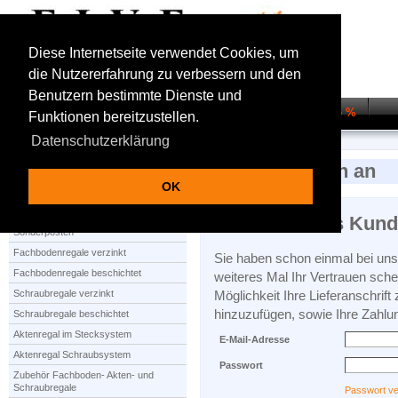
Diese Internetseite verwendet Cookies, um
die Nutzererfahrung zu verbessern und den
Benutzern bestimmte Dienste und
Startseite
Regalsysteme
Transportwagen
Sale %
Funktionen bereitzustellen.
Datenschutzerklärung
Startseite
Anmelden
Melden Sie sich an
OK
Produktauswahl
Ich bin bereits Kun
Sonderposten
Fachbodenregale verzinkt
Sie haben schon einmal bei uns 
Fachbodenregale beschichtet
weiteres Mal Ihr Vertrauen sche
Schraubregale verzinkt
Möglichkeit Ihre Lieferanschrift
hinzuzufügen, sowie Ihre Zahlu
Schraubregale beschichtet
Aktenregal im Stecksystem
E-Mail-Adresse
Aktenregal Schraubsystem
Passwort
Zubehör Fachboden- Akten- und
Schraubregale
Passwort v