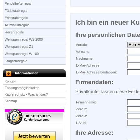
Pendelhefterregal
Fädelstabregal
Edelstahlregale
Ich bin ein neuer K
Aluminiumregale
Reifenregale
Ihre persönlichen Dat
Weitspannregal WS 2000
Anrede:
Weitspannregal Z1
Vorname:
Weitspannregal W 100
Nachname:
Kragarmregale
E-Mail-Adresse:
E-Mail-Adresse bestätigen:
Informationen
Firmendaten:
Kontakt
Zahlungsmöglichkeiten
Privatkäufer lassen diese Felder 
Käuferschutz - Was ist das?
Sitemap
Firmenname:
Zeile 2:
Zeile 3:
USt-Id:
Ihre Adresse: