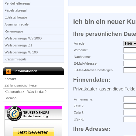
Pendelhefterregal
Fädelstabregal
Edelstahlregale
Ich bin ein neuer K
Aluminiumregale
Reifenregale
Ihre persönlichen Dat
Weitspannregal WS 2000
Anrede:
Weitspannregal Z1
Vorname:
Weitspannregal W 100
Nachname:
Kragarmregale
E-Mail-Adresse:
E-Mail-Adresse bestätigen:
Informationen
Firmendaten:
Kontakt
Zahlungsmöglichkeiten
Privatkäufer lassen diese Felder 
Käuferschutz - Was ist das?
Sitemap
Firmenname:
Zeile 2:
Zeile 3:
USt-Id:
Ihre Adresse: