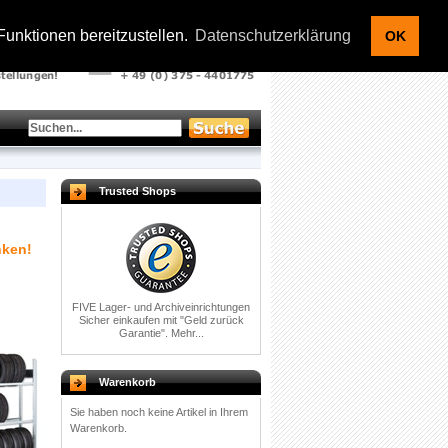
Kontakt |
Warenkorb |
Ihr Konto
|
Anmelden
unktionen bereitzustellen.
Datenschutzerklärung
OK
Trusted Shops
nken!
FIVE Lager- und Archiveinrichtungen
Sicher einkaufen mit
"Geld zurück
Garantie".
Mehr...
Warenkorb
Sie haben noch keine Artikel in Ihrem
Warenkorb.