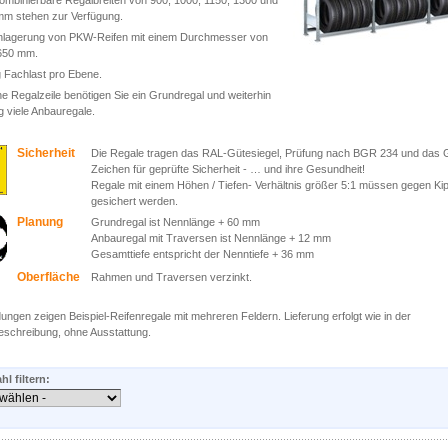
ombinierbare Regalbreiten von 900, 1000, 1150, 1300 und
mm stehen zur Verfügung.
inlagerung von PKW-Reifen mit einem Durchmesser von
 650 mm.
 Fachlast pro Ebene.
ne Regalzeile benötigen Sie ein Grundregal und weiterhin
ig viele Anbauregale.
Sicherheit
Die Regale tragen das RAL-Gütesiegel, Prüfung nach BGR 234 und das 
Zeichen für geprüfte Sicherheit - … und ihre Gesundheit!
Regale mit einem Höhen / Tiefen- Verhältnis größer 5:1 müssen gegen Ki
gesichert werden.
Planung
Grundregal ist Nennlänge + 60 mm
Anbauregal mit Traversen ist Nennlänge + 12 mm
Gesamttiefe entspricht der Nenntiefe + 36 mm
Oberfläche
Rahmen und Traversen verzinkt.
dungen zeigen Beispiel-Reifenregale mit mehreren Feldern. Lieferung erfolgt wie in der
eschreibung, ohne Ausstattung.
l filtern: