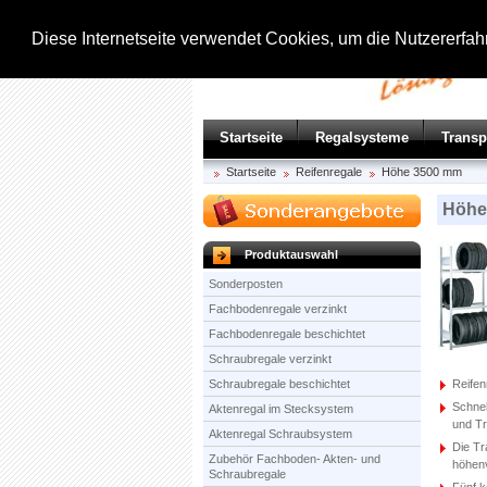
Diese Internetseite verwendet Cookies, um die Nutzererfa
Startseite
Regalsysteme
Trans
Startseite
Reifenregale
Höhe 3500 mm
Höhe
Produktauswahl
Sonderposten
Fachbodenregale verzinkt
Fachbodenregale beschichtet
Schraubregale verzinkt
Schraubregale beschichtet
Reifen
Schnel
Aktenregal im Stecksystem
und Tr
Aktenregal Schraubsystem
Die Tr
Zubehör Fachboden- Akten- und
höhenv
Schraubregale