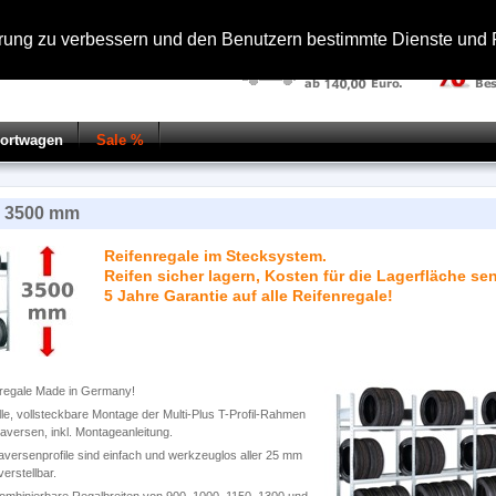
hrung zu verbessern und den Benutzern bestimmte Dienste und F
portwagen
Sale %
 3500 mm
Reifenregale im Stecksystem.
Reifen sicher lagern, Kosten für die Lagerfläche se
5 Jahre Garantie auf alle Reifenregale!
regale Made in Germany!
le, vollsteckbare Montage der Multi-Plus T-Profil-Rahmen
aversen, inkl. Montageanleitung.
aversenprofile sind einfach und werkzeuglos aller 25 mm
erstellbar.