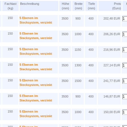
Fachlast
Beschreibung
Höhe
Breite
Tiefe
Preis
(kg)
(mm)
(mm)
(mm)
(Euro)
150
5 Ebenen im
3500
900
400
202,48 EUR
Stecksystem, verzinkt
150
5 Ebenen im
3500
1000
400
206,26 EUR
Stecksystem, verzinkt
150
5 Ebenen im
3500
1150
400
216,96 EUR
Stecksystem, verzinkt
150
5 Ebenen im
3500
1300
400
227,14 EUR
Stecksystem, verzinkt
150
5 Ebenen im
3500
1500
400
241,77 EUR
Stecksystem, verzinkt
150
5 Ebenen im
3500
900
400
146,87 EUR
Stecksystem, verzinkt
150
5 Ebenen im
3500
1000
400
150,00 EUR
Stecksystem, verzinkt