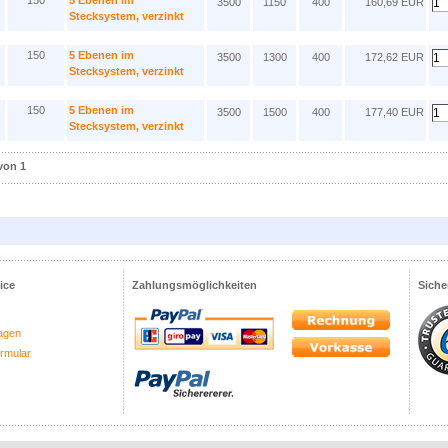
150
5 Ebenen im
3500
1150
400
160,69 EUR
Stecksystem, verzinkt
150
5 Ebenen im
3500
1300
400
172,62 EUR
Stecksystem, verzinkt
150
5 Ebenen im
3500
1500
400
177,40 EUR
Stecksystem, verzinkt
 von 1
ice
Zahlungsmöglichkeiten
Siche
agen
ormular