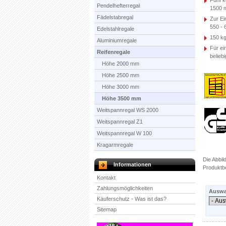
Fünf k
Pendelhefterregal
1500 
Fädelstabregal
Zur E
550 -
Edelstahlregale
150 kg
Aluminiumregale
Für ei
Reifenregale
belieb
Höhe 2000 mm
Höhe 2500 mm
Höhe 3000 mm
Höhe 3500 mm
Weitspannregal WS 2000
Weitspannregal Z1
Weitspannregal W 100
Kragarmregale
Die Abbil
Informationen
Produktb
Kontakt
Zahlungsmöglichkeiten
Auswah
Käuferschutz - Was ist das?
Sitemap