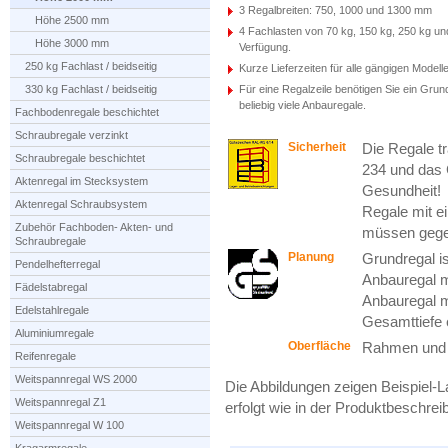
3 Regalbreiten: 750, 1000 und 1300 mm
Höhe 2500 mm
4 Fachlasten von 70 kg, 150 kg, 250 kg un
Höhe 3000 mm
Verfügung.
250 kg Fachlast / beidseitig
Kurze Lieferzeiten für alle gängigen Modelle
330 kg Fachlast / beidseitig
Für eine Regalzeile benötigen Sie ein Grun
beliebig viele Anbauregale.
Fachbodenregale beschichtet
Schraubregale verzinkt
Sicherheit
Die Regale t
Schraubregale beschichtet
234 und das 
Aktenregal im Stecksystem
Gesundheit!
Aktenregal Schraubsystem
Regale mit ei
Zubehör Fachboden- Akten- und
müssen gege
Schraubregale
Planung
Grundregal i
Pendelhefterregal
Anbauregal m
Fädelstabregal
Anbauregal m
Edelstahlregale
Gesamttiefe 
Aluminiumregale
Oberfläche
Rahmen und 
Reifenregale
Weitspannregal WS 2000
Die Abbildungen zeigen Beispiel-L
Weitspannregal Z1
erfolgt wie in der Produktbeschre
Weitspannregal W 100