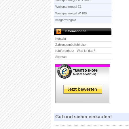
Weitspannregal WS 2000
Weitspannregal Z1
Weitspannregal W 100
Kragarmregale
Informationen
Kontakt
Zahlungsmöglichkeiten
Käuferschutz - Was ist das?
Sitemap
Gut und sicher einkaufen!