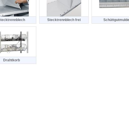
tecktrennblech
Stecktrennblech frei
Schüttgutmuld
Drahtkorb