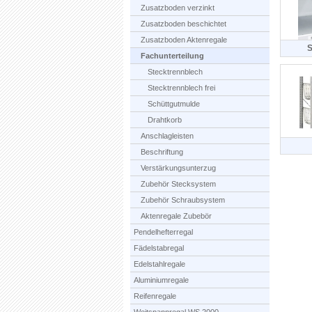
Zusatzboden verzinkt
Zusatzboden beschichtet
Zusatzboden Aktenregale
S
Fachunterteilung
Stecktrennblech
Stecktrennblech frei
Schüttgutmulde
Drahtkorb
Anschlagleisten
Beschriftung
Verstärkungsunterzug
Zubehör Stecksystem
Zubehör Schraubsystem
Aktenregale Zubebör
Pendelhefterregal
Fädelstabregal
Edelstahlregale
Aluminiumregale
Reifenregale