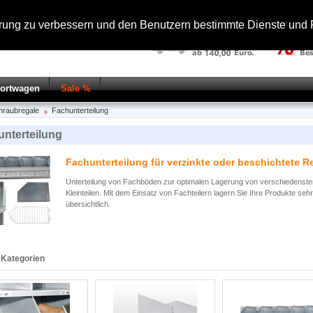
hrung zu verbessern und den Benutzern bestimmte Dienste und F
portwagen
Sale %
hraubregale
Fachunterteilung
nterteilung
Fachunterteilung für verzinkte oder beschichtete R
Unterteilung von Fachböden zur optimalen Lagerung von verschiedenste
Kleinteilen. Mit dem Einsatz von Fachteilern lagern Sie Ihre Produkte sehr
übersichtlich.
 Kategorien