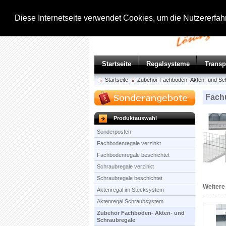
Diese Internetseite verwendet Cookies, um die Nutzererfa
Startseite
Regalsysteme
Trans
Startseite
Zubehör Fachboden- Akten- und Sc
Fachu
Produktauswahl
Sonderposten
Fachbodenregale verzinkt
Fachbodenregale beschichtet
Schraubregale verzinkt
Schraubregale beschichtet
Weitere
Aktenregal im Stecksystem
Aktenregal Schraubsystem
Zubehör Fachboden- Akten- und
Schraubregale