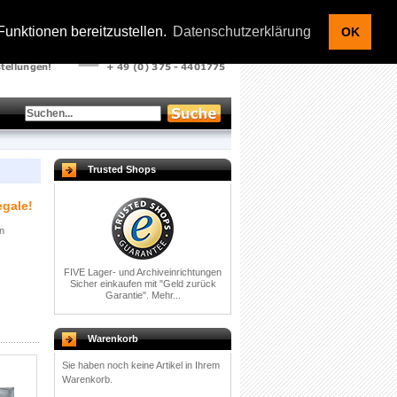
Kontakt |
Warenkorb |
Ihr Konto
|
Anmelden
unktionen bereitzustellen.
Datenschutzerklärung
OK
Trusted Shops
egale!
n
FIVE Lager- und Archiveinrichtungen
Sicher einkaufen mit
"Geld zurück
Garantie".
Mehr...
Warenkorb
Sie haben noch keine Artikel in Ihrem
Warenkorb.