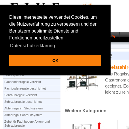
Diese Internetseite verwendet Cookies, um
die Nutzererfahrung zu verbessern und den
Benutzern bestimmte Dienste und
Startseite
Regalsysteme
Transportwagen
Sale %
Funktionen bereitzustellen.
Datenschutzerklärung
Startseite
Edelstahlregale
Edelstahlregale
OK
Edelstahlr
Produktauswahl
Das Regalsy
Sonderposten
Gastronomie 
Fachbodenregale verzinkt
geeignet. Ed
Fachbodenregale beschichtet
leicht zu rei
Schraubregale verzinkt
Schraubregale beschichtet
Aktenregal im Stecksystem
Weitere Kategorien
Aktenregal Schraubsystem
Zubehör Fachboden- Akten- und
Schraubregale