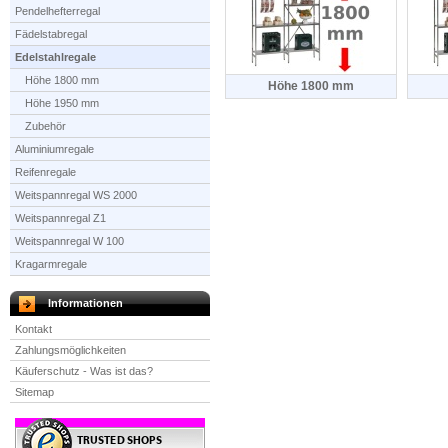
Pendelhefterregal
Fädelstabregal
Edelstahlregale
Höhe 1800 mm
Höhe 1800 mm
Höhe 1950 mm
Zubehör
Aluminiumregale
Reifenregale
Weitspannregal WS 2000
Weitspannregal Z1
Weitspannregal W 100
Kragarmregale
Informationen
Kontakt
Zahlungsmöglichkeiten
Käuferschutz - Was ist das?
Sitemap