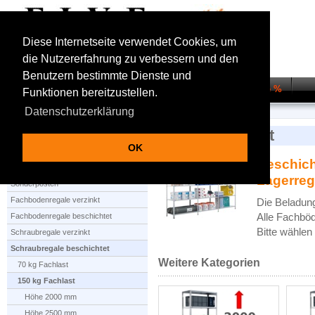
Diese Internetseite verwendet Cookies, um
die Nutzererfahrung zu verbessern und den
Benutzern bestimmte Dienste und
Startseite
Regalsysteme
Transportwagen
Sale %
Funktionen bereitzustellen.
Datenschutzerklärung
Startseite
Schraubregale beschichtet
150 kg Fachlast
150 kg Fachlast
OK
Beschich
Produktauswahl
Lagerreg
Sonderposten
Fachbodenregale verzinkt
Die Beladung
Fachbodenregale beschichtet
Alle Fachböd
Bitte wählen
Schraubregale verzinkt
Schraubregale beschichtet
Weitere Kategorien
70 kg Fachlast
150 kg Fachlast
Höhe 2000 mm
Höhe 2500 mm