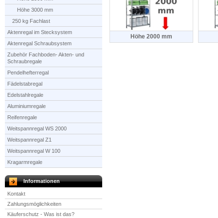
Höhe 3000 mm
250 kg Fachlast
Aktenregal im Stecksystem
Höhe 2000 mm
Aktenregal Schraubsystem
Zubehör Fachboden- Akten- und
Schraubregale
Pendelhefterregal
Fädelstabregal
Edelstahlregale
Aluminiumregale
Reifenregale
Weitspannregal WS 2000
Weitspannregal Z1
Weitspannregal W 100
Kragarmregale
Informationen
Kontakt
Zahlungsmöglichkeiten
Käuferschutz - Was ist das?