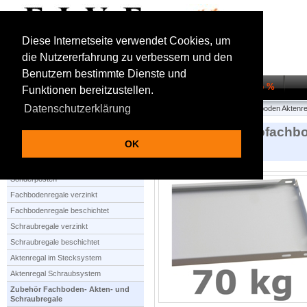
Diese Internetseite verwendet Cookies, um
die Nutzererfahrung zu verbessern und den
Benutzern bestimmte Dienste und
Startseite
Regalsysteme
Transportwagen
Sale %
Funktionen bereitzustellen.
Datenschutzerklärung
Startseite
Zubehör Fachboden- Akten- und Schraubregale
Zusatzboden Aktenre
70 kg Basic Bürofachbod
OK
1000 x 300 mm
Produktauswahl
Sonderposten
Fachbodenregale verzinkt
Fachbodenregale beschichtet
Schraubregale verzinkt
Schraubregale beschichtet
Aktenregal im Stecksystem
Aktenregal Schraubsystem
Zubehör Fachboden- Akten- und
Schraubregale