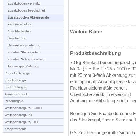
Zusatzboden verzinkt
Zusatzboden beschichtet
Zusatzboden Aktenregale
Fachunterteilung
Weitere Bilder
Anschlagleisten
Beschriftung
Verstärkungsunterzug
Zubehör Stecksystem
Produktbeschreibung
Zubehör Schraubsystem
70 kg Bürofachboden ungelocht,
Aktenregale Zubebör
Maße (H x B x T): 25 x 1000 x 
Pendelhefterregal
mit 25 mm 3-fach Abkantung zur b
Fädelstabregal
eine optionale Anschlagleiste läs
Edelstahlregale
Fachlast gleichmäßig verteilt
Oberfläche sendzimierverzinkt
Aluminiumregale
Achtung, die Abbildung zeigt ein
Reifenregale
Weitspannregal WS 2000
Benötigen Sie Fachböden ohne F
Weitspannregal Z1
das Steckregal, finden Sie diese 
Weitspannregal W 100
Kragarmregale
GS-Zeichen für geprüfte Sicherhe