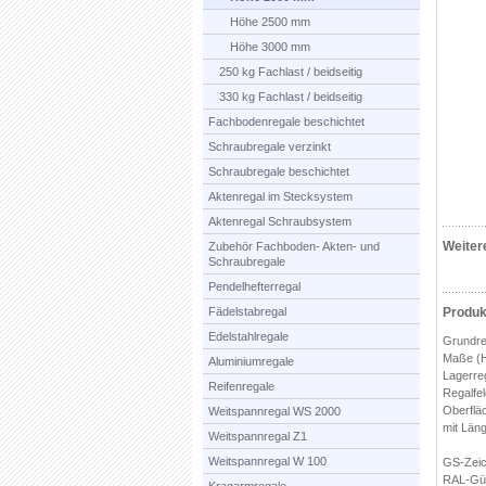
Höhe 2500 mm
Höhe 3000 mm
250 kg Fachlast / beidseitig
330 kg Fachlast / beidseitig
Fachbodenregale beschichtet
Schraubregale verzinkt
Schraubregale beschichtet
Aktenregal im Stecksystem
Aktenregal Schraubsystem
Weiter
Zubehör Fachboden- Akten- und
Schraubregale
Pendelhefterregal
Fädelstabregal
Produk
Edelstahlregale
Grundre
Maße (H
Aluminiumregale
Lagerreg
Reifenregale
Regalfel
Oberflä
Weitspannregal WS 2000
mit Läng
Weitspannregal Z1
Weitspannregal W 100
GS-Zeich
RAL-Gü