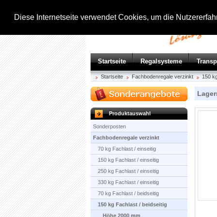
Diese Internetseite verwendet Cookies, um die Nutzererfa
Startseite
Regalsysteme
Trans
Startseite
Fachbodenregale verzinkt
150 kg
Lager
Produktauswahl
Sonderposten
Fachbodenregale verzinkt
70 kg Fachlast / einseitig
150 kg Fachlast / einseitig
250 kg Fachlast / einseitig
330 kg Fachlast / einseitig
70 kg Fachlast / beidseitig
150 kg Fachlast / beidseitig
Höhe 2000 mm