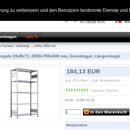
hrung zu verbessern und den Benutzern bestimmte Dienste und F
portwagen
Sale %
 Fachlast / beidseitig
Höhe 2000 mm
regale (HxBxT): 2000x750x600 mm, Grundregal, Längenriegel
184,13 EUR
zzgl. 19 % Mwst.,
zzgl. Versandkosten
Lieferzeit 2 Wochen
Art.Nr.: 12760-75-LR
Mengenrabatt