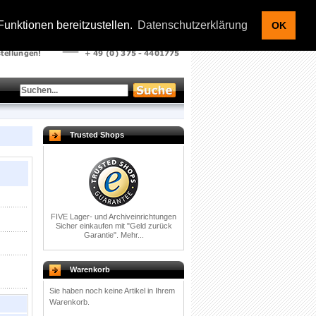
Kontakt |
Warenkorb |
Ihr Konto
|
Anmelden
unktionen bereitzustellen.
Datenschutzerklärung
OK
Trusted Shops
FIVE Lager- und Archiveinrichtungen
Sicher einkaufen mit
"Geld zurück
Garantie".
Mehr...
Warenkorb
Sie haben noch keine Artikel in Ihrem
Warenkorb.