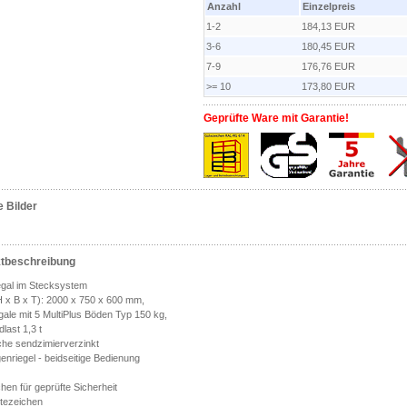
Anzahl
Einzelpreis
1-2
184,13 EUR
3-6
180,45 EUR
7-9
176,76 EUR
>= 10
173,80 EUR
Geprüfte Ware mit Garantie!
e Bilder
tbeschreibung
gal im Stecksystem
 x B x T): 2000 x 750 x 600 mm,
ale mit 5 MultiPlus Böden Typ 150 kg,
dlast 1,3 t
che sendzimierverzinkt
enriegel - beidseitige Bedienung
en für geprüfte Sicherheit
tezeichen