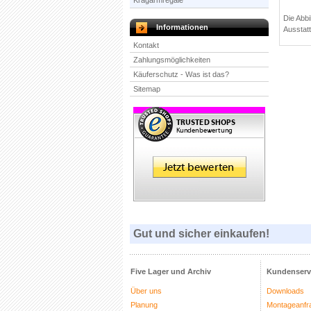
Kragarmregale
Die Abbi
Informationen
Ausstatt
Kontakt
Zahlungsmöglichkeiten
Käuferschutz - Was ist das?
Sitemap
Gut und sicher einkaufen!
Five Lager und Archiv
Kundenserv
Über uns
Downloads
Planung
Montageanfr