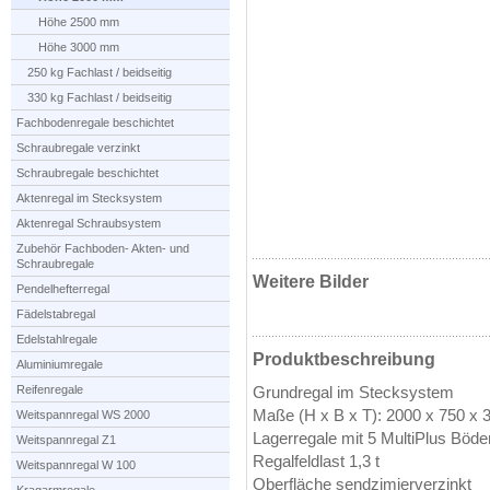
Höhe 2500 mm
Höhe 3000 mm
250 kg Fachlast / beidseitig
330 kg Fachlast / beidseitig
Fachbodenregale beschichtet
Schraubregale verzinkt
Schraubregale beschichtet
Aktenregal im Stecksystem
Aktenregal Schraubsystem
Zubehör Fachboden- Akten- und
Schraubregale
Weitere Bilder
Pendelhefterregal
Fädelstabregal
Edelstahlregale
Produktbeschreibung
Aluminiumregale
Reifenregale
Grundregal im Stecksystem
Maße (H x B x T): 2000 x 750 x
Weitspannregal WS 2000
Lagerregale mit 5 MultiPlus Böde
Weitspannregal Z1
Regalfeldlast 1,3 t
Weitspannregal W 100
Oberfläche sendzimierverzinkt