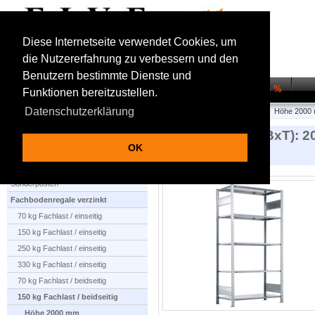
Diese Internetseite verwendet Cookies, um
die Nutzererfahrung zu verbessern und den
Benutzern bestimmte Dienste und
Startseite
Regalsysteme
Transportwagen
Sale %
Funktionen bereitzustellen.
Datenschutzerklärung
Startseite
Fachbodenregale verzinkt
150 kg Fachlast / beidseitig
Höhe 2000
Lagerregale (HxBxT): 
OK
Längenriegel
Produktauswahl
Sonderposten
Fachbodenregale verzinkt
70 kg Fachlast / einseitig
150 kg Fachlast / einseitig
250 kg Fachlast / einseitig
330 kg Fachlast / einseitig
70 kg Fachlast / beidseitig
150 kg Fachlast / beidseitig
Höhe 2000 mm