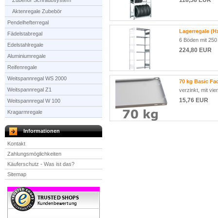
118,58 EUR
Zubehör Schraubsystem
Aktenregale Zubebör
Pendelhefterregal
Lagerregale (H
Fädelstabregal
6 Böden mit 250
Edelstahlregale
224,80 EUR
Aluminiumregale
Reifenregale
Weitspannregal WS 2000
70 kg Basic Fa
Weitspannregal Z1
verzinkt, mit vi
15,76 EUR
Weitspannregal W 100
Kragarmregale
Informationen
Kontakt
Zahlungsmöglichkeiten
Käuferschutz - Was ist das?
Sitemap