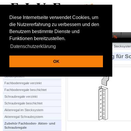
Diese Internetseite verwendet Cookies, um
die Nutzererfahrung zu verbessern und den
Benutzern bestimmte Dienste und
Startseite
Regalsysteme
Transportwagen
Sale %
Funktionen bereitzustellen.
Datenschutzerklärung
Startseite
Zubehör Fachboden- Akten- und Schraubregale
Zubehör Stecksyste
Wandbefestigung für S
OK
Produktauswahl
Sonderposten
Fachbodenregale verzinkt
Fachbodenregale beschichtet
Schraubregale verzinkt
Schraubregale beschichtet
Aktenregal im Stecksystem
Aktenregal Schraubsystem
Zubehör Fachboden- Akten- und
Schraubregale