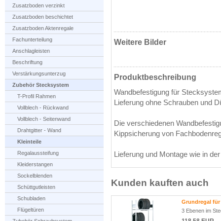
Zusatzboden verzinkt
Zusatzboden beschichtet
Zusatzboden Aktenregale
Fachunterteilung
Weitere Bilder
Anschlagleisten
Beschriftung
Verstärkungsunterzug
Produktbeschreibung
Zubehör Stecksystem
Wandbefestigung für Stecksystem
T-Profil Rahmen
Lieferung ohne Schrauben und D
Vollblech - Rückwand
Vollblech - Seitenwand
Die verschiedenen Wandbefestig
Drahtgitter - Wand
Kippsicherung von Fachbodenreg
Kleinteile
Regalaussteifung
Lieferung und Montage wie in de
Kleiderstangen
Sockelblenden
Kunden kauften auch
Schüttgutleisten
Schubladen
Grundregal für
Flügeltüren
3 Ebenen im Ste