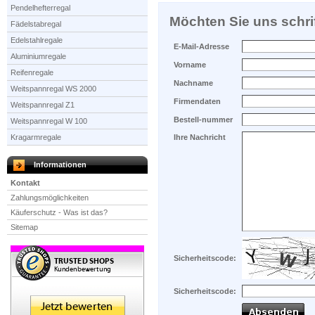
Pendelhefterregal
Möchten Sie uns schrif
Fädelstabregal
Edelstahlregale
E-Mail-Adresse
Aluminiumregale
Vorname
Reifenregale
Nachname
Weitspannregal WS 2000
Firmendaten
Weitspannregal Z1
Bestell-nummer
Weitspannregal W 100
Kragarmregale
Ihre Nachricht
Informationen
Kontakt
Zahlungsmöglichkeiten
Käuferschutz - Was ist das?
Sitemap
Sicherheitscode:
Sicherheitscode: