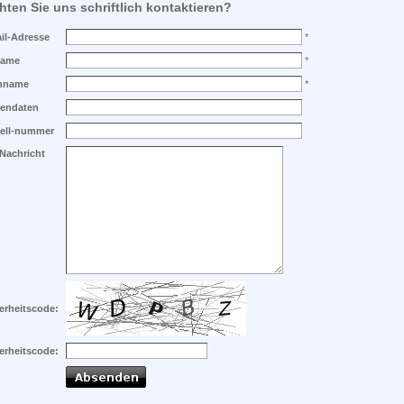
ten Sie uns schriftlich kontaktieren?
il-Adresse
*
name
*
hname
*
mendaten
ell-nummer
 Nachricht
erheitscode:
erheitscode: