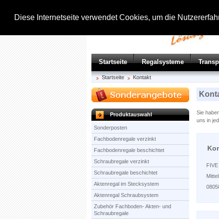
Diese Internetseite verwendet Cookies, um die Nutzererfa
Startseite
Regalsysteme
Trans
Startseite
Kontakt
Kont
Sie haben
Produktauswahl
uns in je
Sonderposten
Fachbodenregale verzinkt
Kon
Fachbodenregale beschichtet
Schraubregale verzinkt
FIVE 
Schraubregale beschichtet
Mitte
Aktenregal im Stecksystem
0805
Aktenregal Schraubsystem
Zubehör Fachboden- Akten- und
Schraubregale