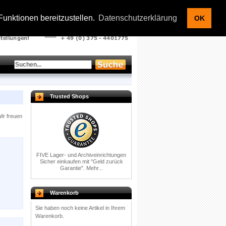
Kontakt |
Warenkorb |
Ihr Konto
|
Anmelden
unktionen bereitzustellen.
Datenschutzerklärung
OK
Trusted Shops
ir freuen
FIVE Lager- und Archiveinrichtungen
Sicher einkaufen mit
"Geld zurück
Garantie".
Mehr...
Warenkorb
Sie haben noch keine Artikel in Ihrem
Warenkorb.