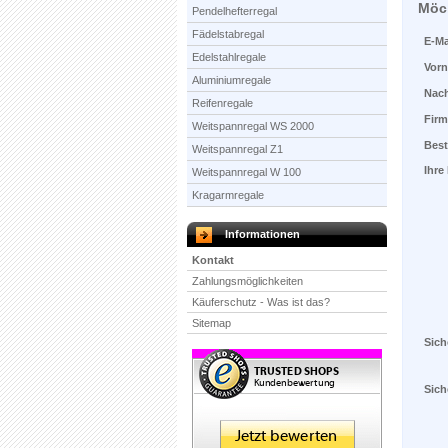
Möch
Pendelhefterregal
Fädelstabregal
E-Ma
Edelstahlregale
Vor
Aluminiumregale
Nac
Reifenregale
Fir
Weitspannregal WS 2000
Best
Weitspannregal Z1
Ihre
Weitspannregal W 100
Kragarmregale
Informationen
Kontakt
Zahlungsmöglichkeiten
Käuferschutz - Was ist das?
Sitemap
Sich
Sich