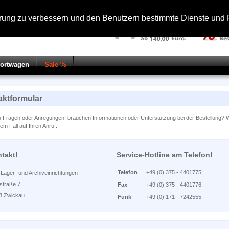
hrung zu verbessern und den Benutzern bestimmte Dienste und F
portwagen
Sale %
aktformular
 Fragen oder Anregungen, brauchen Informationen oder Unterstützung bei der Bestellung? W
dem Fall auf Ihren Anruf.
takt!
Service-Hotline am Telefon!
Telefon
+49 (0) 375 - 4401775
Lager- und Archiveinrichtungen
lstraße 7
Fax
+49 (0) 375 - 4401776
8 Zwickau
Funk
+49 (0) 171 - 7242555